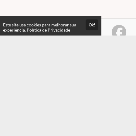
Este site usa cookies para melhorar sua
Ok!
experiência.
Política de Privacidade
Atendimento
Horário de atendimento das 08hs às 17:30hs
+551935549820
+551935549820
Fale Conosco