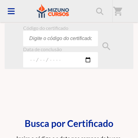
Início
/
Certificado
shopping_cart
Código do certificado
search
Data de conclusão
Busca por Certificado