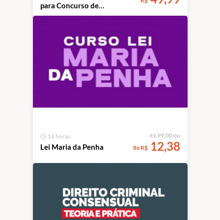
R$
para Concurso de
Delegado
99,00 ou
16 horas
R$
12,38
Lei Maria da Penha
8x R$