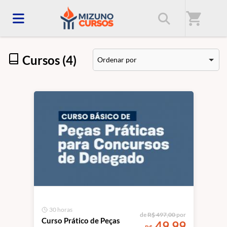
Início
/
Categorias
/
Direito Penal e Processo Penal
shopping_cart
Cursos (4)
Ordenar por
30 horas
de
R$ 497,00
por
Curso Prático de Peças
49,99