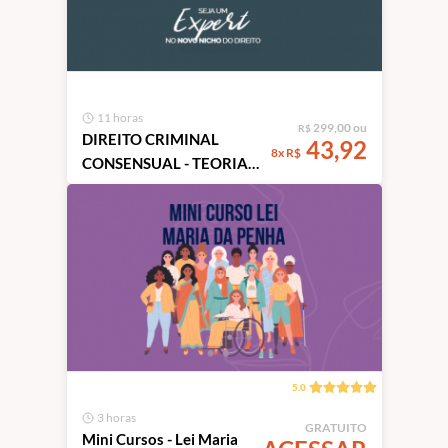
11 horas
299,00 ou
R$
DIREITO CRIMINAL
43,92
8x R$
CONSENSUAL - TEORIA E
PRÁTICA
5.0
3 horas
GRATUITO
Mini Cursos - Lei Maria