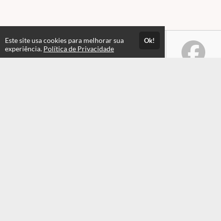
Este site usa cookies para melhorar sua
Ok!
experiência.
Política de Privacidade
Atendimento
Horário de atendimento das 08hs às 17:30hs
+551935549820
+551935549820
Fale Conosco