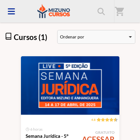
Início
/
Categorias
/
Concursos
shopping_cart
Cursos (1)
Ordenar por
4.8
6 horas
GRATUITO
Semana Jurídica - 5°
ACESSAR