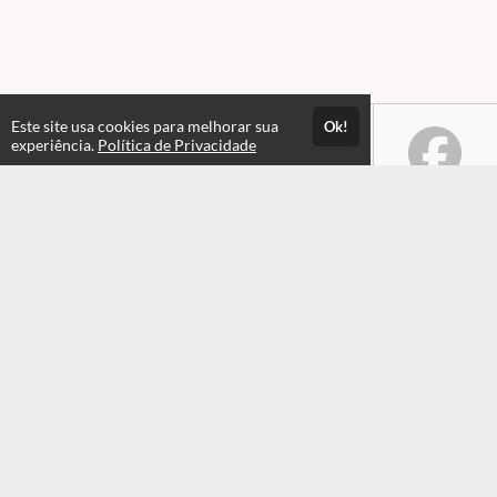
Este site usa cookies para melhorar sua
Ok!
experiência.
Política de Privacidade
Atendimento
Horário de atendimento das 08hs às 17:30hs
+551935549820
+551935549820