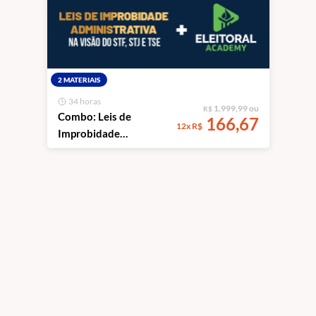
Materiais e
Processuais
2 MATERIAIS
34 horas
1.999,99 ou
R$
Combo: Leis de
166,67
12x R$
Improbidade
Administrativa na
Visão do STF, STJ e TSE
+ ELEITORAL
ACADEMY -
Ecossistema Completo
de Direito Eleitoral