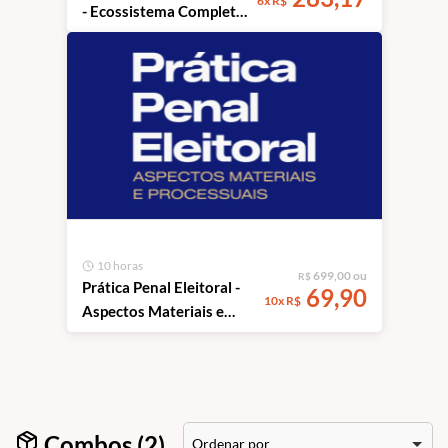
6x R$
- Ecossistema Completo
de Direito Eleitoral
10 horas
699,00 ou
R$
Prática Penal Eleitoral -
69,90
10x R$
Aspectos Materiais e
Processuais
Combos (2)
Ordenar por