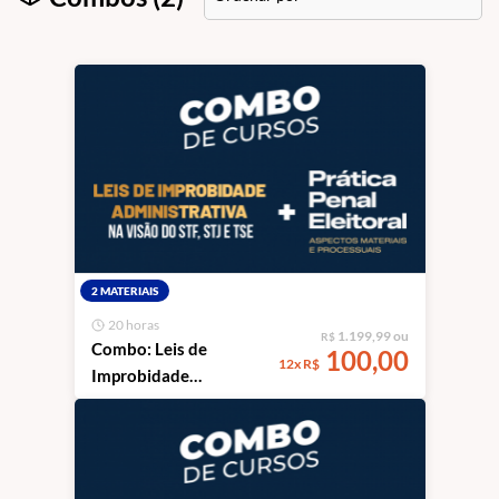
2 MATERIAIS
20 horas
1.199,99 ou
R$
Combo: Leis de
100,00
12x R$
Improbidade
Administrativa na
Visão do STF, STJ e TSE
+ Prática Penal
Eleitoral - Aspectos