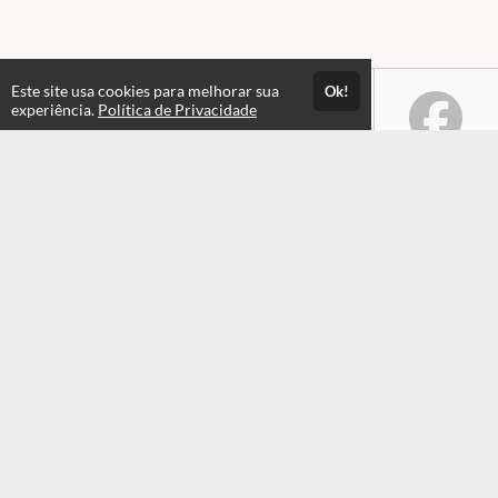
Este site usa cookies para melhorar sua
Ok!
experiência.
Política de Privacidade
Atendimento
Horário de atendimento das 08hs às 17:30hs
+551935549820
+551935549820
Fale Conosco