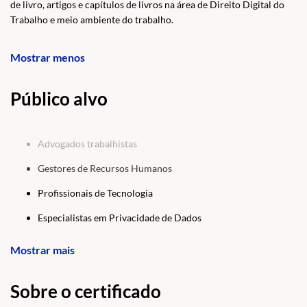
de livro, artigos e capítulos de livros na área de Direito Digital do
Trabalho e meio ambiente do trabalho.
Mostrar menos
Público alvo
Advogados trabalhistas
Gestores de Recursos Humanos
Profissionais de Tecnologia
Especialistas em Privacidade de Dados
Consultores em Governança Digital
Mostrar mais
Líderes de Equipes e Supervisores
Sobre o certificado
Estudantes de Direito e Tecnologia