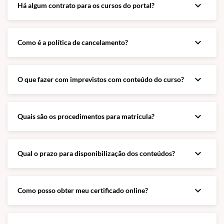
expand_more
Há algum contrato para os cursos do portal?
expand_more
Como é a política de cancelamento?
expand_more
O que fazer com imprevistos com conteúdo do curso?
expand_more
Quais são os procedimentos para matrícula?
expand_more
Qual o prazo para disponibilização dos conteúdos?
expand_more
Como posso obter meu certificado online?