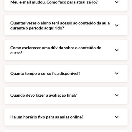
expand_more
Meu e-mail mudou. Como faço para atualizá-lo?
Quantas vezes o aluno terá acesso ao conteúdo da aula
expand_more
durante o período adquirido?
Como esclarecer uma dúvida sobre o conteúdo do
expand_more
curso?
expand_more
Quanto tempo o curso fica disponível?
expand_more
Quando devo fazer a avaliação final?
expand_more
Há um horário fixo para as aulas online?