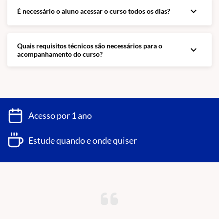
expand_more
É necessário o aluno acessar o curso todos os dias?
Quais requisitos técnicos são necessários para o
expand_more
acompanhamento do curso?
Acesso por 1 ano
Estude quando e onde quiser