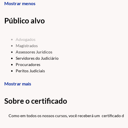
Mostrar menos
Público alvo
Advogados
Magistrados
Assessores Jurídicos
Servidores do Judiciário
Procuradores
Peritos Judiciais
Calculistas
Mostrar mais
Professores de Direito
Pesquisadores
Estudantes de Direito
Sobre o certificado
Recém-formados em Direito
Gestores Jurídicos
Integrantes de Departamentos Jurídicos
Como em todos os nossos cursos, você receberá um certificado digit
Membros do Ministério Público
Defensores Públicos