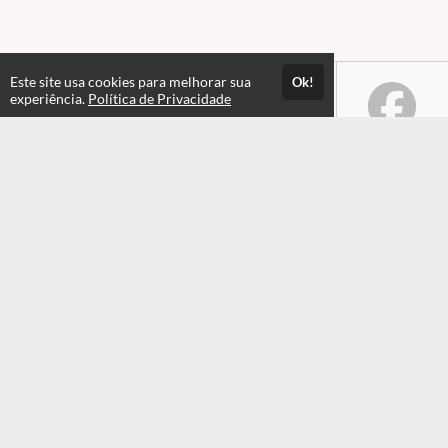
Este site usa cookies para melhorar sua
Ok!
experiência.
Política de Privacidade
Atendimento
Horário de atendimento das 08hs às 17:30hs
+551935549820
+551935549820
Fale Conosco