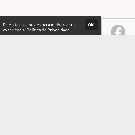
Este site usa cookies para melhorar sua
Ok!
experiência.
Política de Privacidade
Atendimento
Horário de atendimento das 08hs às 17:30hs
+551935549820
+551935549820
Fale Conosco