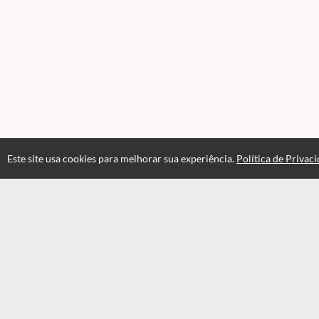
Este site usa cookies para melhorar sua experiência.
Política de Privac
Atendimento
Horário de atendimento das 08hs às 17:30hs
+551935549820