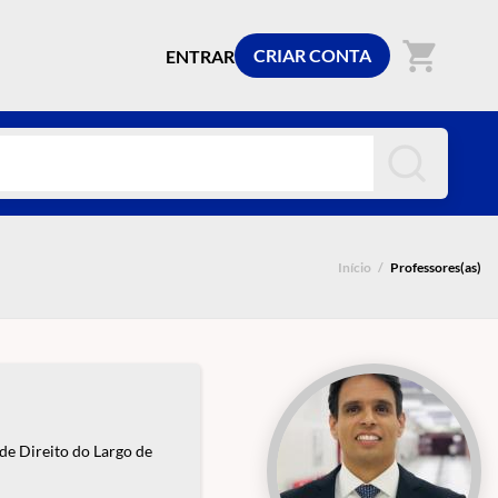
shopping_cart
CRIAR CONTA
ENTRAR
Início
/
Professores(as)
de Direito do Largo de