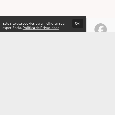
Este site usa cookies para melhorar sua
Ok!
experiência.
Política de Privacidade
Atendimento
Horário de atendimento das 08hs às 17:30hs
+551935549820
+551935549820
Fale Conosco