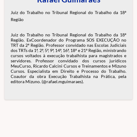
Juiz do Trabalho no Tribunal Regional do Trabalho da 18ª
Região
Juiz do Trabalho no Tribunal Regional do Trabalho da 18ª
Região. ExCoordenador do Programa SOS EXECUÇÃO no
TRT da 2ª Região. Professor convidado nas Escolas Judiciais
dos TRTs da 1ª, 2ª, 5ª, 9ª, 14ª, 16ª, 18ª e 21ª Região, ministrando
cursos voltados à execução trabalhista para magistrados e
servidores. Professor convidado dos cursos jurídicos
MeuCurso, Ricardo Calcini Cursos e Treinamentos e Mizuno
Cursos. Especialista em Direito e Processo do Trabalho.
Coautor da obra Execução Trabalhista na Prática, pela
editora Mizuno. (@rafael.mguimaraes).