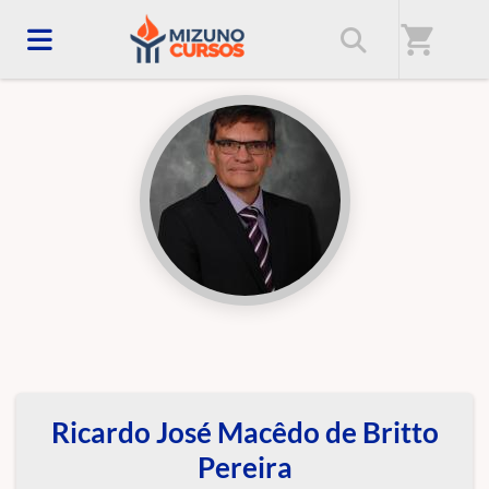
Início
/
Professores(as)
shopping_cart
Ricardo José Macêdo de Britto
Pereira