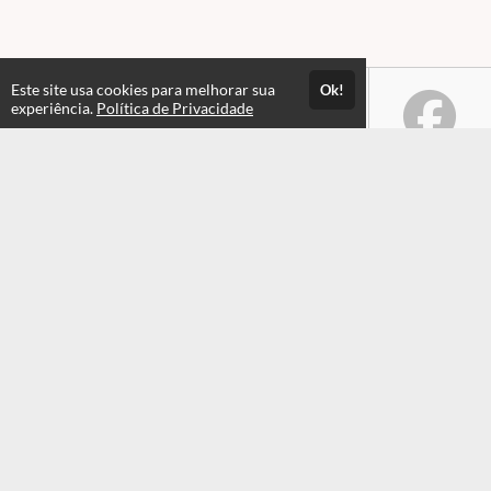
Este site usa cookies para melhorar sua
Ok!
experiência.
Política de Privacidade
Atendimento
Horário de atendimento das 08hs às 17:30hs
+551935549820
+551935549820
Fale Conosco