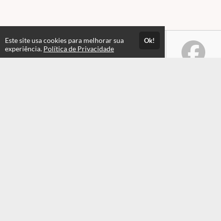
Este site usa cookies para melhorar sua
Ok!
experiência.
Política de Privacidade
Atendimento
Horário de atendimento das 08hs às 17:30hs
+551935549820
+551935549820
Fale Conosco