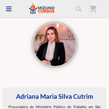
Início
/
Professores(as)
shopping_cart
Adriana Maria Silva Cutrim
Procuradora do Ministério Público do Trabalho em São