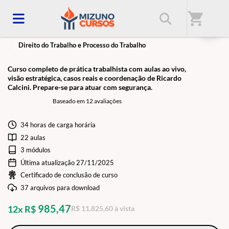
shopping_cart
Trabalhista Class - 9ª Edição
Direito do Trabalho e Processo do Trabalho
Curso completo de prática trabalhista com aulas ao vivo,
visão estratégica, casos reais e coordenação de Ricardo
Calcini. Prepare-se para atuar com segurança.
Baseado em 12 avaliações
34 horas de carga horária
22 aulas
3 módulos
Última atualização 27/11/2025
Certificado de conclusão de curso
37 arquivos para download
985,47
12x R$
R$ 11.825,60 à vista