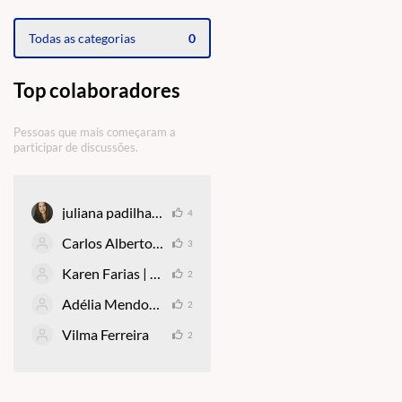
Todas as categorias
0
Top colaboradores
Pessoas que mais começaram a
participar de discussões.
juliana padilha juruá
4
Carlos Alberto de Oliveira
3
Karen Farias | Mizuno Cursos
2
Adélia Mendonça
2
Vilma Ferreira
2