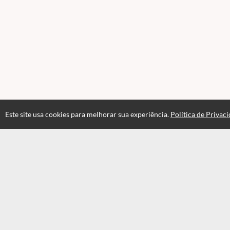
Este site usa cookies para melhorar sua experiência.
Política de Privac
Atendimento
Horário de atendimento das 08hs às 17:30hs
+551935549820